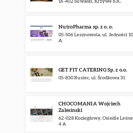
16-402 Suwałki, Krzywe 63C
NutroPharma sp. z o. o.
05-506 Lesznowola, ul. Jedności 1
A
GET FIT CATERING Sp. z o.o.
05-830 Rusiec, ul. Środkowa 31
CHOCOMANIA Wojciech
Zalesinski
62-028 Koziegłowy, Osiedle Leśne
4 A