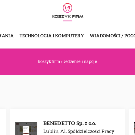
WANIA
TECHNOLOGIA I KOMPUTERY
WIADOMOŚCI / POG
koszykfirm
»
Jedzenie i napoje
BENEDETTO Sp. z o.o.
Lublin, Al. Spółdzielczości Pracy