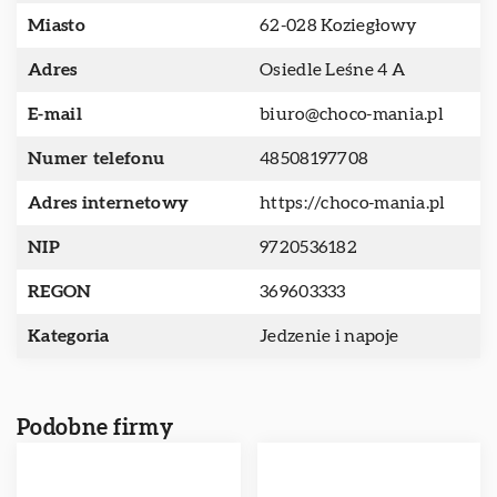
Miasto
62-028 Koziegłowy
Adres
Osiedle Leśne 4 A
E-mail
biuro@choco-mania.pl
Numer telefonu
48508197708
Adres internetowy
https://choco-mania.pl
NIP
9720536182
REGON
369603333
Kategoria
Jedzenie i napoje
Podobne firmy