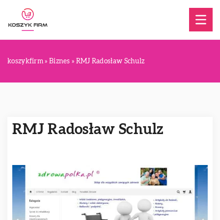
koszykfirm
»
Biznes
»
RMJ Radosław Schulz
RMJ Radosław Schulz