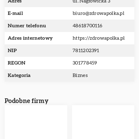
Adres
ul. Nagłowicka 3
E-mail
biuro@zdrowapolka.pl
Numer telefonu
48618700116
Adres internetowy
https://zdrowapolka.pl
NIP
7811202391
REGON
301778459
Kategoria
Biznes
Podobne firmy