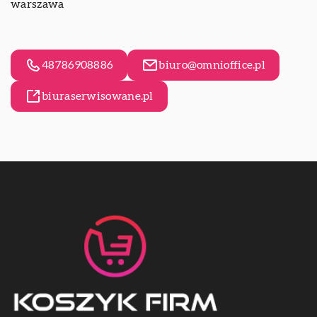
warszawa
48786908886
biuro@omnioffice.pl
biuraserwisowane.pl