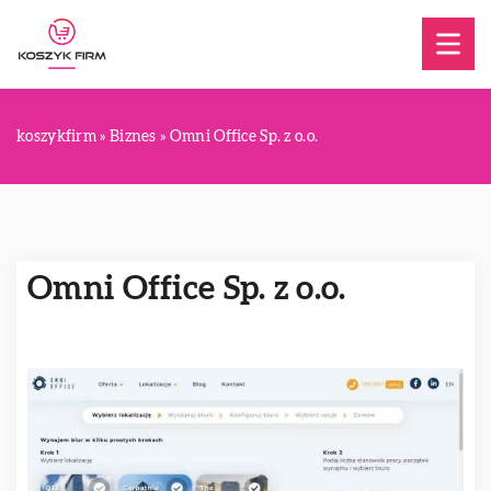
koszykfirm
»
Biznes
»
Omni Office Sp. z o.o.
Omni Office Sp. z o.o.