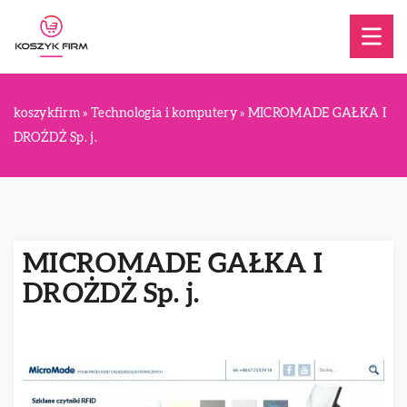
koszykfirm
»
Technologia i komputery
»
MICROMADE GAŁKA I
DROŻDŻ Sp. j.
MICROMADE GAŁKA I
DROŻDŻ Sp. j.