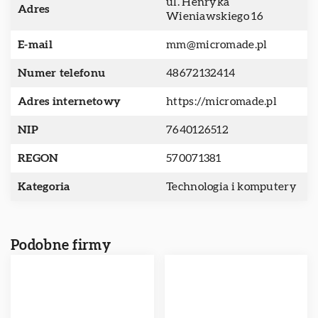
ul. Henryka
Adres
Wieniawskiego 16
E-mail
mm@micromade.pl
Numer telefonu
48672132414
Adres internetowy
https://micromade.pl
NIP
7640126512
REGON
570071381
Kategoria
Technologia i komputery
Podobne firmy