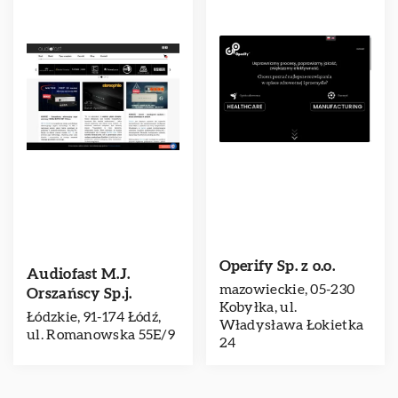
Operify Sp. z o.o.
Audiofast M.J.
mazowieckie, 05-230
Orszańscy Sp.j.
Kobyłka, ul.
Łódzkie, 91-174 Łódź,
Władysława Łokietka
ul. Romanowska 55E/9
24