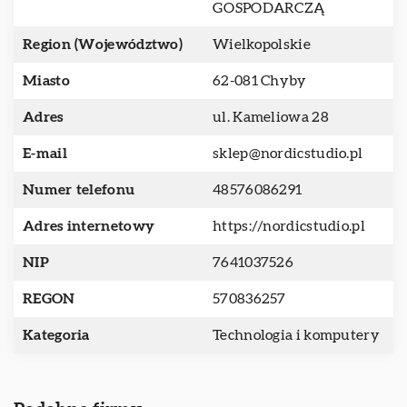
GOSPODARCZĄ
Region (Województwo)
Wielkopolskie
Miasto
62-081 Chyby
Adres
ul. Kameliowa 28
E-mail
sklep@nordicstudio.pl
Numer telefonu
48576086291
Adres internetowy
https://nordicstudio.pl
NIP
7641037526
REGON
570836257
Kategoria
Technologia i komputery