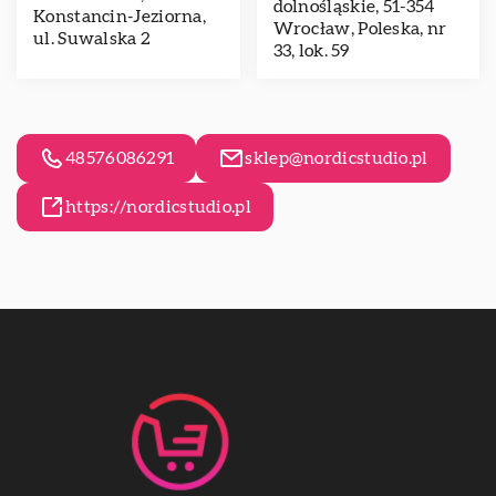
dolnośląskie, 51-354
Konstancin-Jeziorna,
Wrocław, Poleska, nr
ul. Suwalska 2
33, lok. 59
48576086291
sklep@nordicstudio.pl
https://nordicstudio.pl