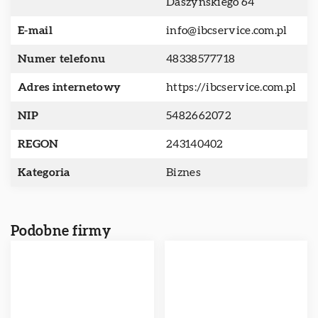
Daszyńskiego 64
E-mail
info@ibcservice.com.pl
Numer telefonu
48338577718
Adres internetowy
https://ibcservice.com.pl
NIP
5482662072
REGON
243140402
Kategoria
Biznes
Podobne firmy