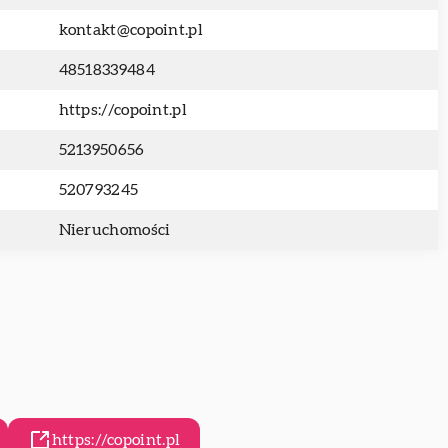
kontakt@copoint.pl
48518339484
https://copoint.pl
5213950656
520793245
Nieruchomości
https://copoint.pl