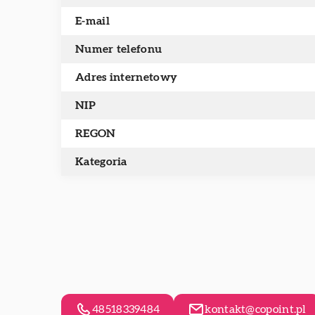
E-mail
Numer telefonu
Adres internetowy
NIP
REGON
Kategoria
48518339484
kontakt@copoint.pl