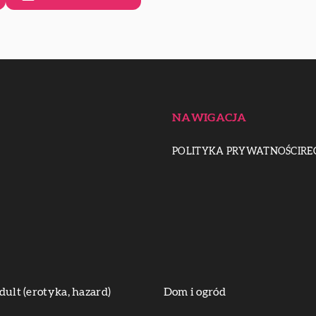
NAWIGACJA
POLITYKA PRYWATNOŚCI
RE
dult (erotyka, hazard)
Dom i ogród