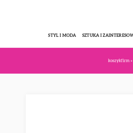
STYL I MODA
SZTUKA I ZAINTERESO
koszykfirm