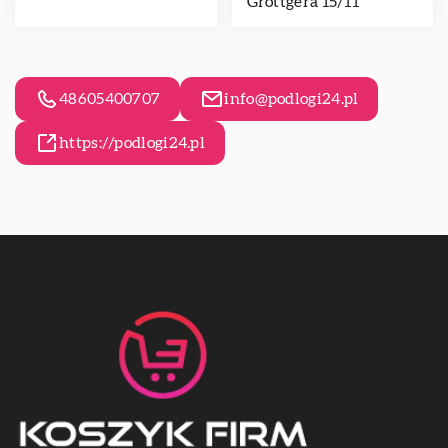
Grottgera 15/11
48605400707
info@podlogi24.pl
https://podlogi24.pl