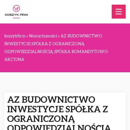
koszykfirm
»
Nieruchomości
»
AZ BUDOWNICTWO
INWESTYCJE SPÓŁKA Z OGRANICZONĄ
ODPOWIEDZIALNOŚCIĄ SPÓŁKA KOMANDYTOWO-
AKCYJNA
AZ BUDOWNICTWO
INWESTYCJE SPÓŁKA Z
OGRANICZONĄ
ODPOWIEDZIALNOŚCIĄ