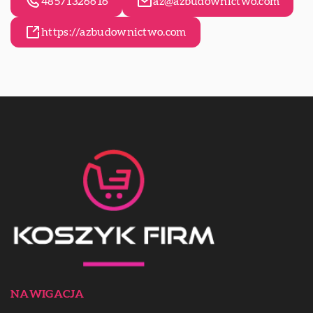
48571326616
az@azbudownictwo.com
https://azbudownictwo.com
NAWIGACJA