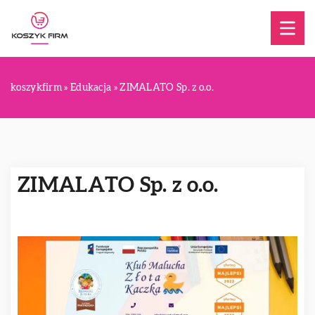
koszykfirm
»
Edukacja
»
ZIMALATO Sp. z o.o.
ZIMALATO Sp. z o.o.