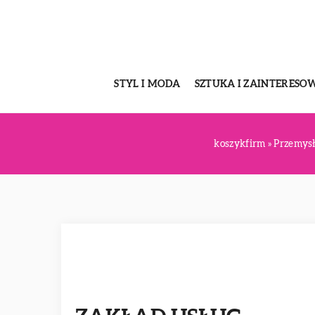
STYL I MODA
SZTUKA I ZAINTERESO
koszykfirm
»
Przemysł