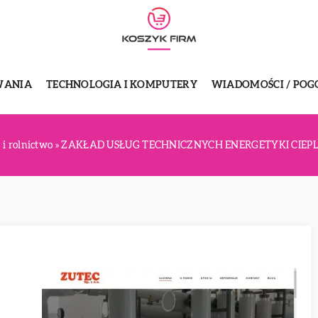
WANIA
TECHNOLOGIA I KOMPUTERY
WIADOMOŚCI / POG
 i rolnictwo
»
ZAKŁAD USŁUG TECHNICZNYCH ENERGETYKI CIEPLNEJ