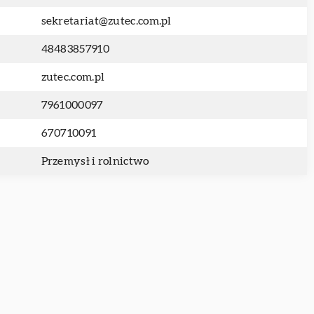
sekretariat@zutec.com.pl
48483857910
zutec.com.pl
7961000097
670710091
Przemysł i rolnictwo