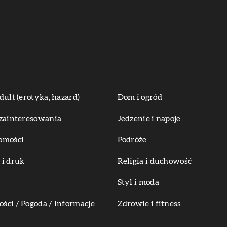
dult (erotyka, hazard)
Dom i ogród
zainteresowania
Jedzenie i napoje
omości
Podróże
i druk
Religia i duchowość
Styl i moda
ci / Pogoda / Informacje
Zdrowie i fitness