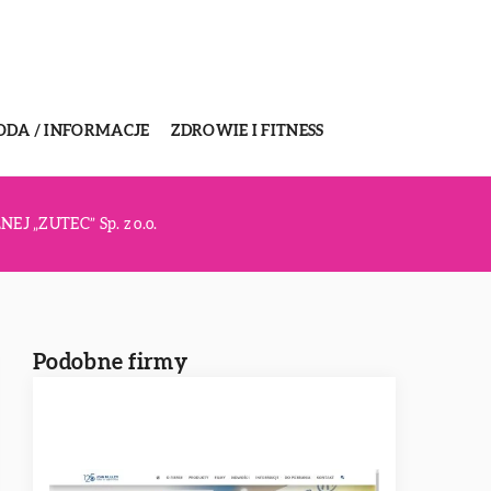
ODA / INFORMACJE
ZDROWIE I FITNESS
 „ZUTEC” Sp. z o.o.
Podobne firmy