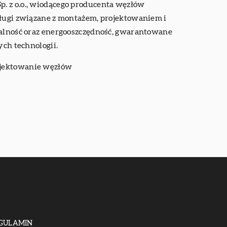
z o.o., wiodącego producenta węzłów
usługi związane z montażem, projektowaniem i
onalność oraz energooszczędność, gwarantowane
ch technologii.
rojektowanie węzłów
GULAMIN