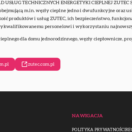
KŁAD USŁUG TECHNICZNYCH ENERGETYKI CIEPLNEJ ZUTEC Sp. 
 obejmującą m.in. węzły cieplne jedno i dwufunkcyjne oraz 
jakość produktów i usług ZUTEC, ich bezpieczeństwo, funkcj
wykwalifikowanemu personelowi i wykorzystaniu najnowszy
 cieplnego dla domu jednorodzinnego
, węzły ciepłownicze, p
m.pl
zutec.com.pl
NAWIGACJA
POLITYKA PRYWATNOŚCI
RE