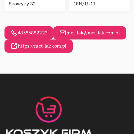
Skowyry 32
18N/LU11
48585882223
met-lak@met-lak.com.pl
https://met-lak.com.pl