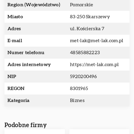
Region (Województwo)
Pomorskie
Miasto
83-250 Skarszewy
Adres
ul. Kościerska 7
E-mail
met-lak@met-lak.com.pl
Numer telefonu
48585882223
Adres internetowy
https://met-lak.com.pl
NIP
5920200496
REGON
8301965
Kategoria
Biznes
Podobne firmy