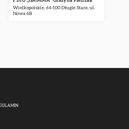
F.H.U „GAMMA” Grażyna Pietrzak
Wielkopolskie, 64-100 Długie Stare, ul.
Nowa 6B
GULAMIN