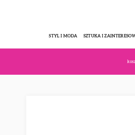
STYL I MODA
SZTUKA I ZAINTERESO
kos