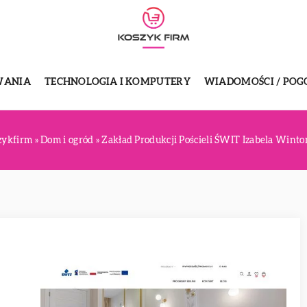
WANIA
TECHNOLOGIA I KOMPUTERY
WIADOMOŚCI / POG
zykfirm
»
Dom i ogród
»
Zakład Produkcji Pościeli ŚWIT Izabela Winto