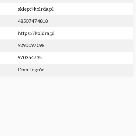
sklep@kolrda.pl
48507474818
https://koldra.pl
9290097098
970354735
Dom i ogród