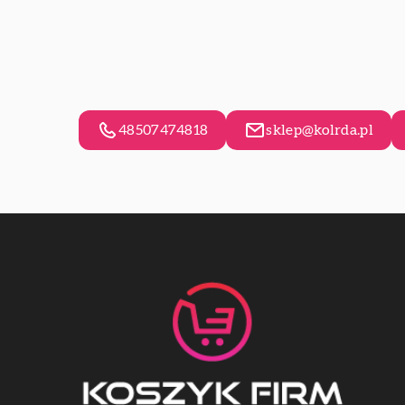
48507474818
sklep@kolrda.pl