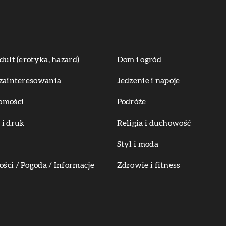
dult (erotyka, hazard)
Dom i ogród
zainteresowania
Jedzenie i napoje
omości
Podróże
i druk
Religia i duchowość
Styl i moda
ci / Pogoda / Informacje
Zdrowie i fitness