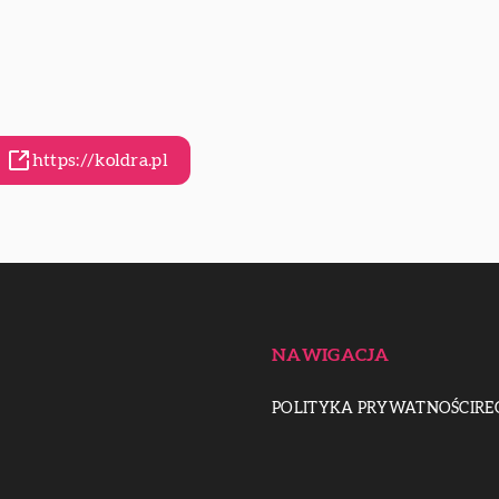
https://koldra.pl
NAWIGACJA
POLITYKA PRYWATNOŚCI
RE