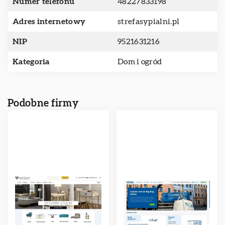
Numer telefonu
48227833198
Adres internetowy
strefasypialni.pl
NIP
9521631216
Kategoria
Dom i ogród
Podobne firmy