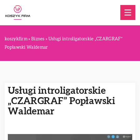
koszykfirm
»
Biznes
»
Usługi introligatorskie „CZARGRAF”
Popławski Waldemar
Usługi introligatorskie
„CZARGRAF” Popławski
Waldemar