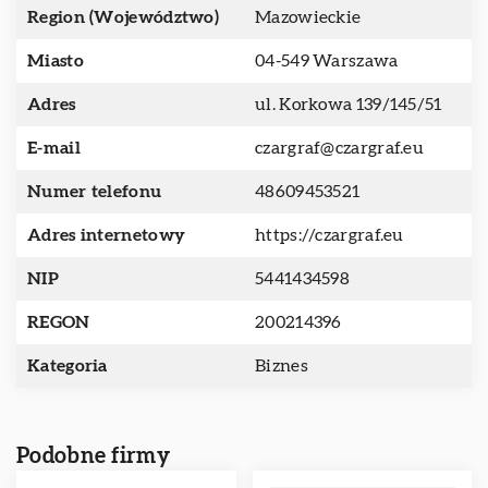
Region (Województwo)
Mazowieckie
Miasto
04-549 Warszawa
Adres
ul. Korkowa 139/145/51
E-mail
czargraf@czargraf.eu
Numer telefonu
48609453521
Adres internetowy
https://czargraf.eu
NIP
5441434598
REGON
200214396
Kategoria
Biznes
Podobne firmy