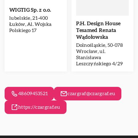
WIG­TIG Sp. z o.o.
lubelskie, 21-400
P.H. Design House
Łuków, Al. Wojska
Tesamed Renata
Polskiego 17
Wądołowska
Dolnośląskie, 50-078
Wrocław, ul.
Stanisława
Leszczyńskiego 4/29
48609453521
czargraf@czargraf.eu
https://czargraf.eu