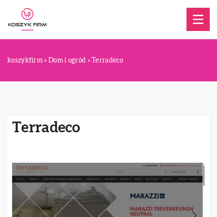
koszykfirm
»
Dom i ogród
»
Terradeco
Terradeco