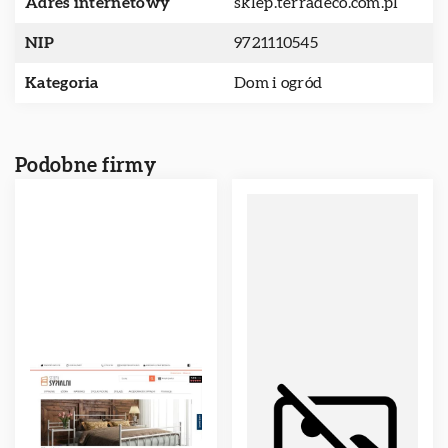
Adres internetowy
sklep.terradeco.com.pl
NIP
9721110545
Kategoria
Dom i ogród
Podobne firmy