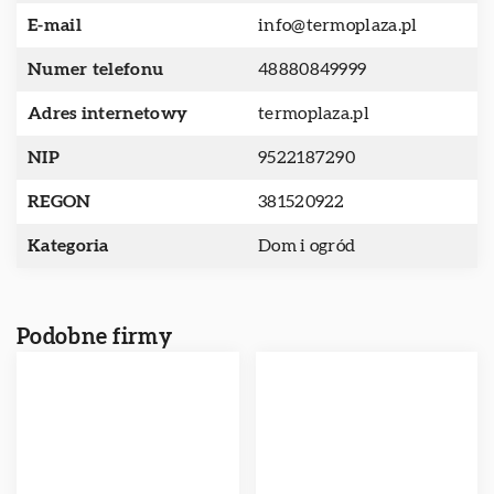
E-mail
info@termoplaza.pl
Numer telefonu
48880849999
Adres internetowy
termoplaza.pl
NIP
9522187290
REGON
381520922
Kategoria
Dom i ogród
Podobne firmy