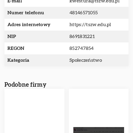
E-mail
kwestura@tszw.edu.pl
Numer telefonu
48146571055
Adres internetowy
https://tszw.edu.pl
NIP
8691831221
REGON
852747854
Kategoria
Społeczeństwo
Podobne firmy