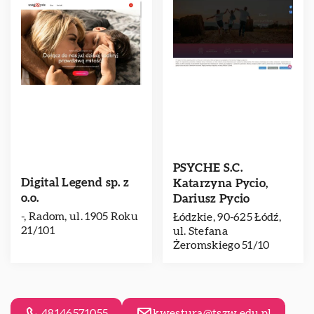
PSYCHE S.C.
Digital Legend sp. z
Katarzyna Pycio,
o.o.
Dariusz Pycio
-, Radom, ul. 1905 Roku
Łódzkie, 90-625 Łódź,
21/101
ul. Stefana
Żeromskiego 51/10
48146571055
kwestura@tszw.edu.pl