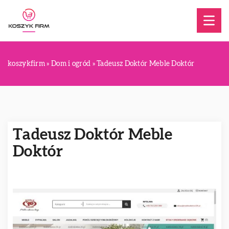
koszykfirm
»
Dom i ogród
»
Tadeusz Doktór Meble Doktór
Tadeusz Doktór Meble
Doktór