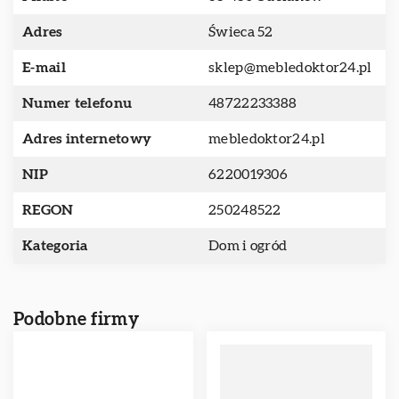
Adres
Świeca 52
E-mail
sklep@mebledoktor24.pl
Numer telefonu
48722233388
Adres internetowy
mebledoktor24.pl
NIP
6220019306
REGON
250248522
Kategoria
Dom i ogród
Podobne firmy