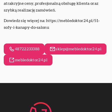
atrakcyjne ceny, profesjonalną obsługę klienta oraz
szybką realizację zamówień.
Dowiedz się więcej na:
https://mebledoktor24.pl/51-
sofy-i-kanapy-do-salonu
48722233388
sklep@mebledoktor24.pl
mebledoktor24.pl