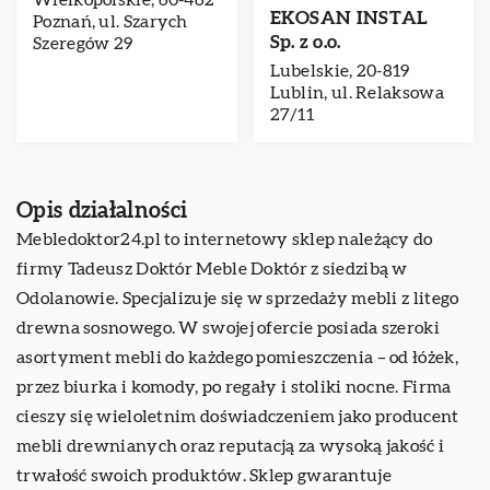
Wielkopolskie, 60-462
EKOSAN INSTAL
Poznań, ul. Szarych
Sp. z o.o.
Szeregów 29
Lubelskie, 20-819
Lublin, ul. Relaksowa
27/11
Opis działalności
Mebledoktor24.pl to internetowy sklep należący do
firmy Tadeusz Doktór Meble Doktór z siedzibą w
Odolanowie. Specjalizuje się w sprzedaży mebli z litego
drewna sosnowego. W swojej ofercie posiada szeroki
asortyment mebli do każdego pomieszczenia – od łóżek,
przez biurka i komody, po regały i stoliki nocne. Firma
cieszy się wieloletnim doświadczeniem jako producent
mebli drewnianych oraz reputacją za wysoką jakość i
trwałość swoich produktów. Sklep gwarantuje