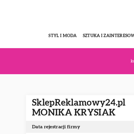
STYL I MODA
SZTUKA I ZAINTERESO
k
SklepReklamowy24.pl
MONIKA KRYSIAK
Data rejestracji firmy