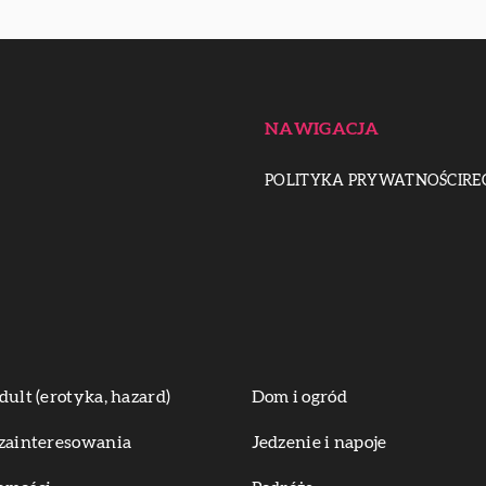
NAWIGACJA
POLITYKA PRYWATNOŚCI
RE
dult (erotyka, hazard)
Dom i ogród
zainteresowania
Jedzenie i napoje