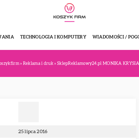
WANIA
TECHNOLOGIA I KOMPUTERY
WIADOMOŚCI / POG
oszykfirm
»
Reklama i druk
»
SklepReklamowy24.pl MONIKA KRYSI
25 lipca 2016