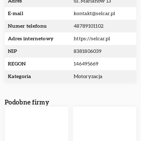
Adres
ul. Marianów 13
E-mail
kontakt@selcar.pl
Numer telefonu
48789101102
Adres internetowy
https://selcar.pl
NIP
8381806039
REGON
146495669
Kategoria
Motoryzacja
Podobne firmy