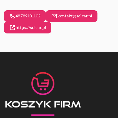
48789101102
kontakt@selcar.pl
https://selcar.pl