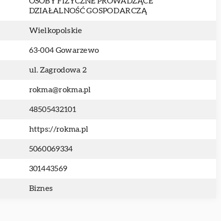
OSOBY FIZYCZNE PROWADZĄCE
DZIAŁALNOŚĆ GOSPODARCZĄ
Wielkopolskie
63-004 Gowarzewo
ul. Zagrodowa 2
rokma@rokma.pl
48505432101
https://rokma.pl
5060069334
301443569
Biznes