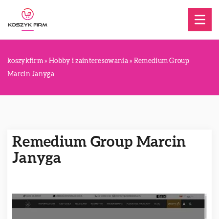
koszykfirm
»
Hobby i zainteresowania
»
Remedium Group
Marcin Janyga
Remedium Group Marcin
Janyga