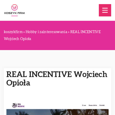
koszykfirm
»
Hobby i zainteresowania
»
REAL INCENTIVE
Wojciech Opioła
REAL INCENTIVE Wojciech
Opioła