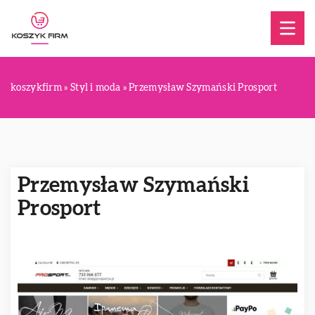
koszykfirm
»
Styl i moda
»
Przemysław Szymański Prosport
Przemysław Szymański
Prosport