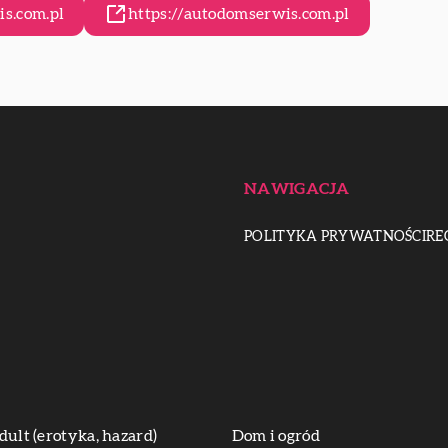
s.com.pl
https://autodomserwis.com.pl
NAWIGACJA
POLITYKA PRYWATNOŚCI
RE
dult (erotyka, hazard)
Dom i ogród