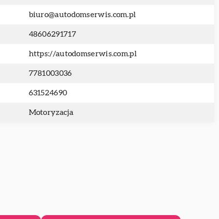
biuro@autodomserwis.com.pl
48606291717
https://autodomserwis.com.pl
7781003036
631524690
Motoryzacja