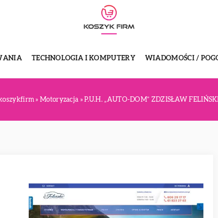
WANIA
TECHNOLOGIA I KOMPUTERY
WIADOMOŚCI / POG
koszykfirm
»
Motoryzacja
»
P.U.H. „AUTO-DOM” ZDZISŁAW FELIŃSK