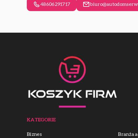
48606291717
biuro@autodomserwi
KATEGORIE
Biznes
Branża a