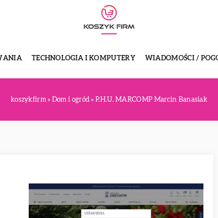
WANIA
TECHNOLOGIA I KOMPUTERY
WIADOMOŚCI / POG
koszykfirm
»
Dom i ogród
»
P.H.U. MARCOMP Marcin Banasiak