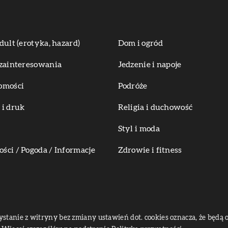
dult (erotyka, hazard)
Dom i ogród
zainteresowania
Jedzenie i napoje
omości
Podróże
i druk
Religia i duchowość
Styl i moda
ci / Pogoda / Informacje
Zdrowie i fitness
zystanie z witryny bez zmiany ustawień dot. cookies oznacza, że bę