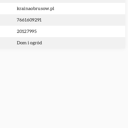
krainaobrusow.pl
7661609291
20127995
Dom i ogród