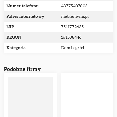
Numer telefonu
48775407803
Adres internetowy
meblemwm.pl
NIP
7511772635
REGON
161508446
Kategoria
Dom i ogród
Podobne firmy