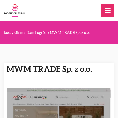
koszykfirm
»
Dom i ogród
»
MWM TRADE Sp. z o.o.
MWM TRADE Sp. z o.o.