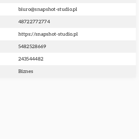
biuro@snapshot-studio.pl
48722772774
https://snapshot-studio.pl
5482528669
243544482
Biznes