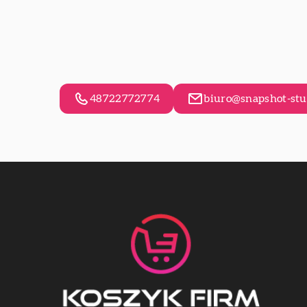
48722772774
biuro@snapshot-stu