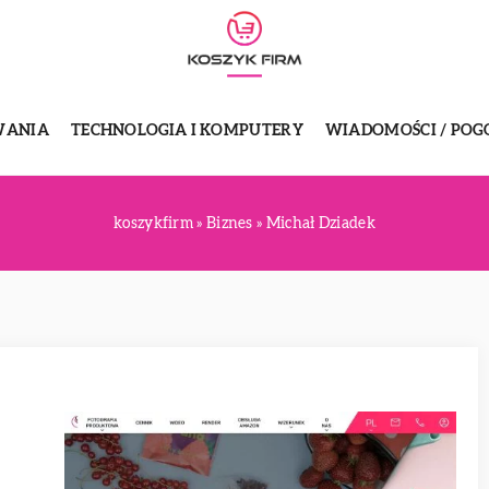
WANIA
TECHNOLOGIA I KOMPUTERY
WIADOMOŚCI / POG
koszykfirm
»
Biznes
»
Michał Dziadek