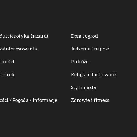
dult (erotyka, hazard)
Dom i ogród
zainteresowania
Jedzenie i napoje
omości
Podróże
i druk
Religia i duchowość
Styl i moda
ci / Pogoda / Informacje
Zdrowie i fitness