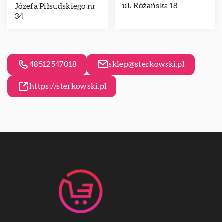
ul. Różańska 18
Józefa Piłsudskiego nr
34
48512547018
sklep@sterkowski.pl
https://sterkowski.pl