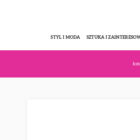
STYL I MODA
SZTUKA I ZAINTERESO
kos