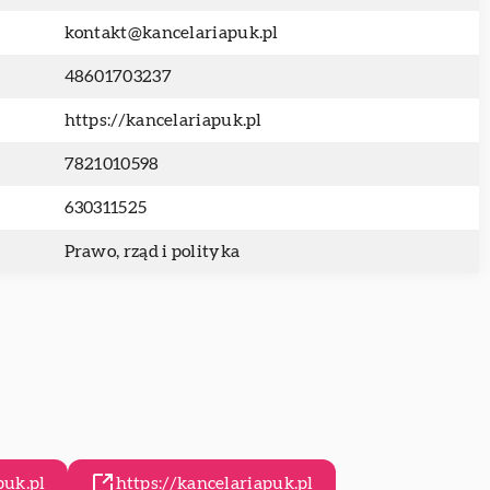
kontakt@kancelariapuk.pl
48601703237
https://kancelariapuk.pl
7821010598
630311525
Prawo, rząd i polityka
puk.pl
https://kancelariapuk.pl