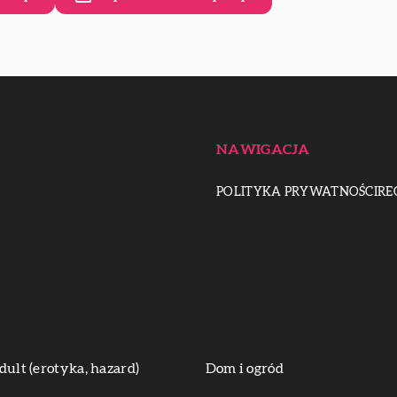
NAWIGACJA
POLITYKA PRYWATNOŚCI
RE
dult (erotyka, hazard)
Dom i ogród