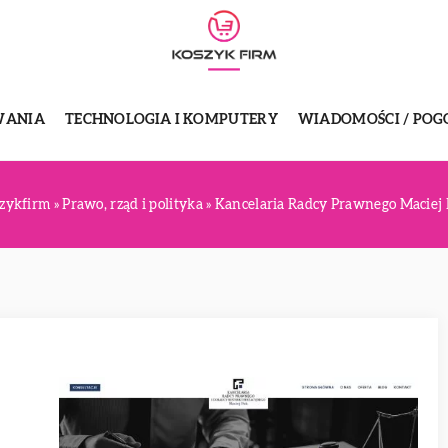
WANIA
TECHNOLOGIA I KOMPUTERY
WIADOMOŚCI / POG
zykfirm
»
Prawo, rząd i polityka
»
Kancelaria Radcy Prawnego Maciej