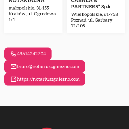
NOTARIALNA
CABAŁA &
PARTNERS” Sp.k
małopolskie, 31-155
Kraków, ul. Ogrodowa
Wielkopolskie, 61-758
1/1
Poznań, ul. Garbary
71/105
48614242704
biuro@notariuszgniezno.com
https://notariuszgniezno.com