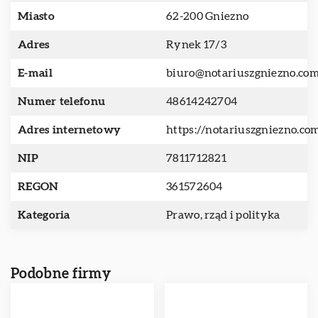
Miasto
62-200 Gniezno
Adres
Rynek 17/3
E-mail
biuro@notariuszgniezno.co
Numer telefonu
48614242704
Adres internetowy
https://notariuszgniezno.co
NIP
7811712821
REGON
361572604
Kategoria
Prawo, rząd i polityka
Podobne firmy