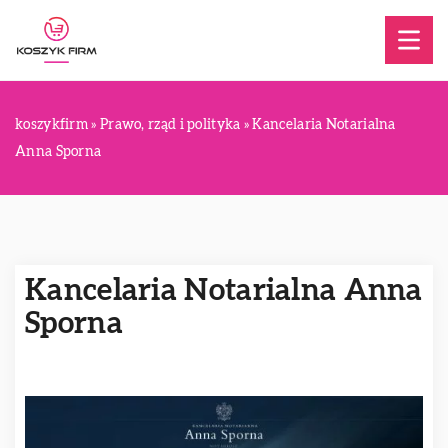
koszykfirm
»
Prawo, rząd i polityka
»
Kancelaria Notarialna
Anna Sporna
Kancelaria Notarialna Anna
Sporna