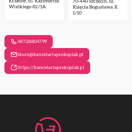
Kraków, ul. Kazimierza
70-440 Szczecin, ul.
Wielkiego 82/1A
Księcia Bogusława X
1/10
48728804799
biuro@kancelariaprokopiak.pl
https://kancelariaprokopiak.pl