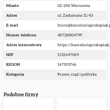
Miasto
02-206 Warszawa
Adres
ul. Zadumana 11/43
E-mail
biuro@kancelariaprokopiak.
Numer telefonu
48728804799
Adres internetowy
https://kancelariaprokopiak.
NIP
1132447069
REGON
147193746
Kategoria
Prawo, rząd i polityka
Podobne firmy