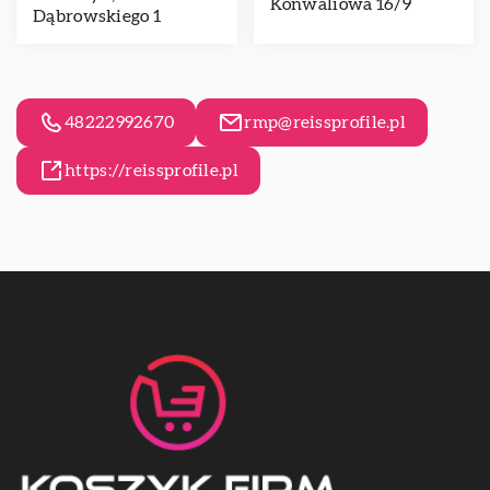
Konwaliowa 16/9
Dąbrowskiego 1
48222992670
rmp@reissprofile.pl
https://reissprofile.pl