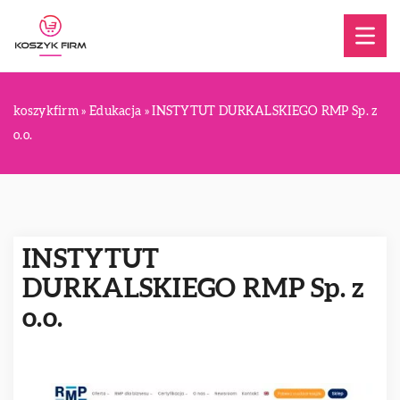
koszykfirm
»
Edukacja
»
INSTYTUT DURKALSKIEGO RMP Sp. z
o.o.
INSTYTUT
DURKALSKIEGO RMP Sp. z
o.o.