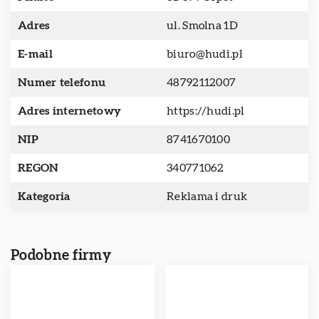
Adres
ul. Smolna 1D
E-mail
biuro@hudi.pl
Numer telefonu
48792112007
Adres internetowy
https://hudi.pl
NIP
8741670100
REGON
340771062
Kategoria
Reklama i druk
Podobne firmy