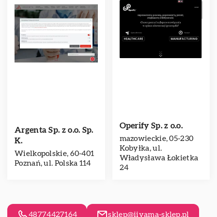
Operify Sp. z o.o.
Argenta Sp. z o.o. Sp.
mazowieckie, 05-230
K.
Kobyłka, ul.
Wielkopolskie, 60-401
Władysława Łokietka
Poznań, ul. Polska 114
24
48774427164
sklep@iiyama-sklep.pl