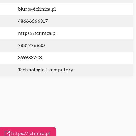
biuro@iclinica.pl
48666666317
https://iclinica.pl
7831776830
369983703
Technologia i komputery
https://iclinica.pl