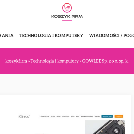
WANIA
TECHNOLOGIA I KOMPUTERY
WIADOMOŚCI / POG
koszykfirm
»
Technologia i komputery
»
GOWLEE Sp. z o.o. sp. k.