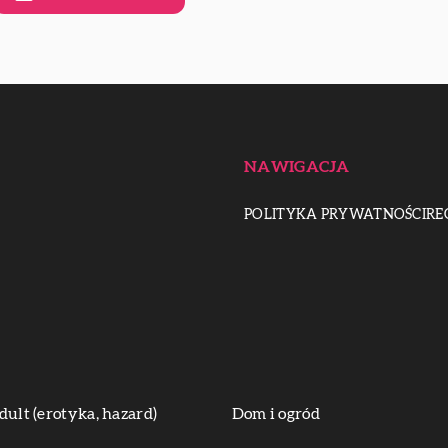
NAWIGACJA
POLITYKA PRYWATNOŚCI
RE
dult (erotyka, hazard)
Dom i ogród