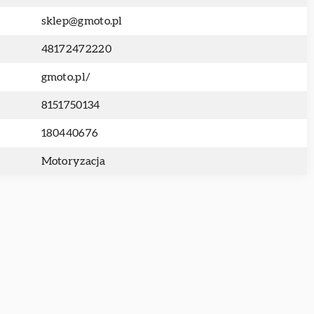
sklep@gmoto.pl
48172472220
gmoto.pl/
8151750134
180440676
Motoryzacja