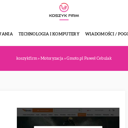
WANIA
TECHNOLOGIA I KOMPUTERY
WIADOMOŚCI / POG
koszykfirm
»
Motoryzacja
»
Gmoto.pl Paweł Cebulak