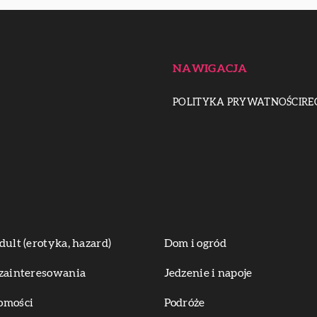
NAWIGACJA
POLITYKA PRYWATNOŚCI
RE
dult (erotyka, hazard)
Dom i ogród
zainteresowania
Jedzenie i napoje
omości
Podróże