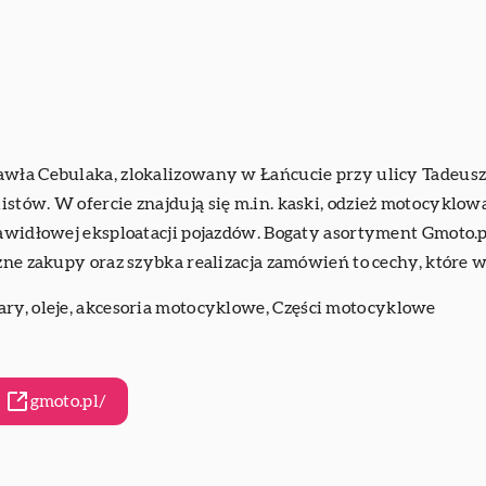
wła Cebulaka, zlokalizowany w Łańcucie przy ulicy Tadeusza 
stów. W ofercie znajdują się m.in. kaski, odzież motocyklo
rawidłowej eksploatacji pojazdów. Bogaty asortyment Gmoto.p
zne zakupy oraz szybka realizacja zamówień to cechy, które w
ry, oleje, akcesoria motocyklowe,
Części motocyklowe
gmoto.pl/