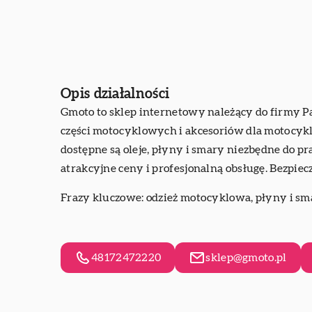
Opis działalności
Gmoto to sklep internetowy należący do firmy Pa
części motocyklowych i akcesoriów dla motocykli
dostępne są oleje, płyny i smary niezbędne do p
atrakcyjne ceny i profesjonalną obsługę. Bezpiec
Frazy kluczowe: odzież motocyklowa, płyny i sma
48172472220
sklep@gmoto.pl