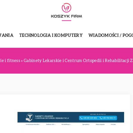
WANIA
TECHNOLOGIA I KOMPUTERY
WIADOMOŚCI / POG
e i fitness
»
Gabinety Lekarskie i Centrum Ortopedii i Rehabilitacji