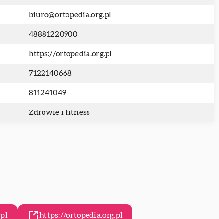
biuro@ortopedia.org.pl
48881220900
https://ortopedia.org.pl
7122140668
811241049
Zdrowie i fitness
.pl
https://ortopedia.org.pl