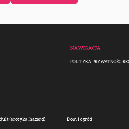
NAWIGACJA
POLITYKA PRYWATNOŚCI
RE
dult (erotyka, hazard)
Dom i ogród