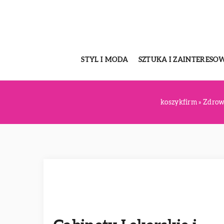
STYL I MODA
SZTUKA I ZAINTERESO
koszykfirm
»
Zdrowi