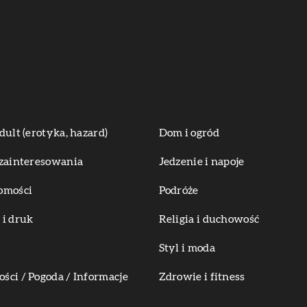
dult (erotyka, hazard)
Dom i ogród
zainteresowania
Jedzenie i napoje
omości
Podróże
i druk
Religia i duchowość
Styl i moda
ci / Pogoda / Informacje
Zdrowie i fitness