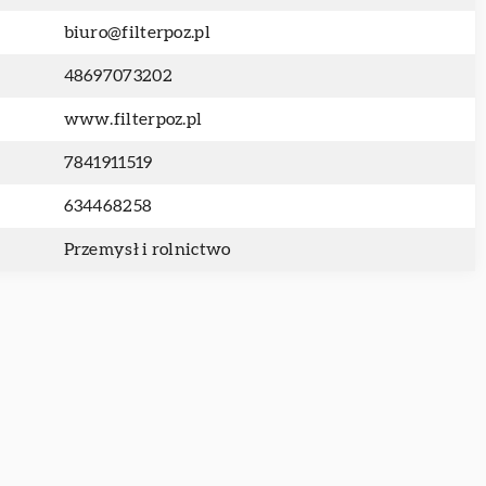
biuro@filterpoz.pl
48697073202
www.filterpoz.pl
7841911519
634468258
Przemysł i rolnictwo