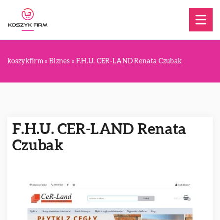
koszykfirm
»
Biznes
»
F.H.U. CER-LAND Renata Czubak
F.H.U. CER-LAND Renata
Czubak