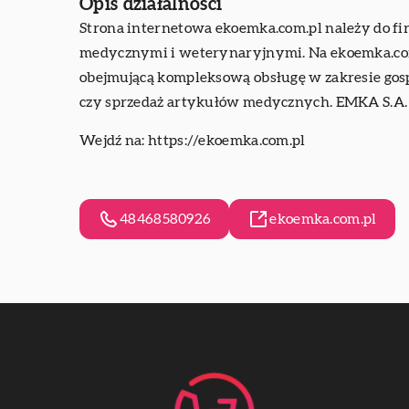
Opis działalności
Strona internetowa ekoemka.com.pl należy do fir
medycznymi i weterynaryjnymi. Na ekoemka.com.
obejmującą kompleksową obsługę w zakresie gosp
czy sprzedaż artykułów medycznych. EMKA S.A. c
Wejdź na:
https://ekoemka.com.pl
48468580926
ekoemka.com.pl