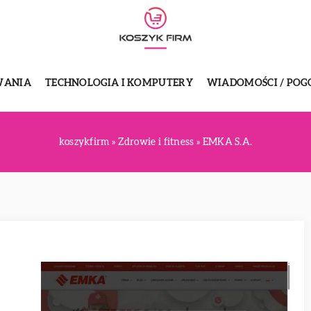
WANIA
TECHNOLOGIA I KOMPUTERY
WIADOMOŚCI / POG
koszykfirm
»
Zdrowie i fitness
»
EMKA S.A.