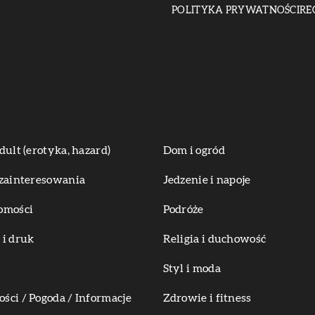
POLITYKA PRYWATNOŚCI
RE
dult (erotyka, hazard)
Dom i ogród
zainteresowania
Jedzenie i napoje
omości
Podróże
i druk
Religia i duchowość
Styl i moda
ci / Pogoda / Informacje
Zdrowie i fitness