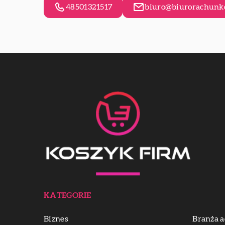
48501321517
biuro@biurorachunko
KATEGORIE
Biznes
Branża a