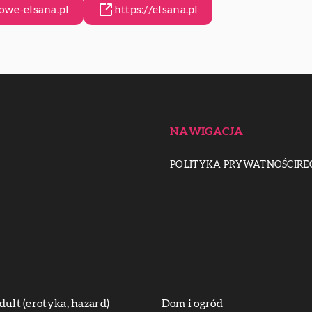
we-elsana.pl
https://elsana.pl
NAWIGACJA
POLITYKA PRYWATNOŚCI
RE
dult (erotyka, hazard)
Dom i ogród