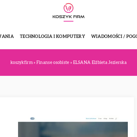
WANIA
TECHNOLOGIA I KOMPUTERY
WIADOMOŚCI / POG
koszykfirm
»
Finanse osobiste
»
ELSANA Elżbieta Jezierska