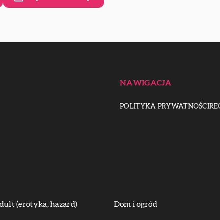
NAWIGACJA
POLITYKA PRYWATNOŚCI
RE
dult (erotyka, hazard)
Dom i ogród