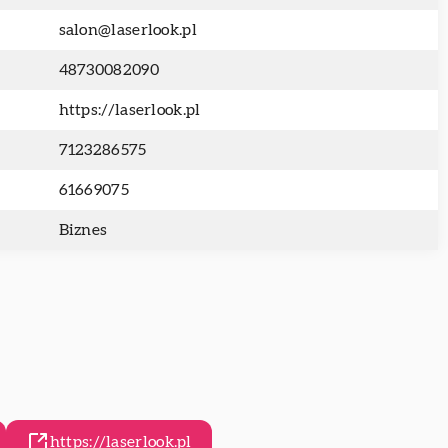
salon@laserlook.pl
48730082090
https://laserlook.pl
7123286575
61669075
Biznes
https://laserlook.pl