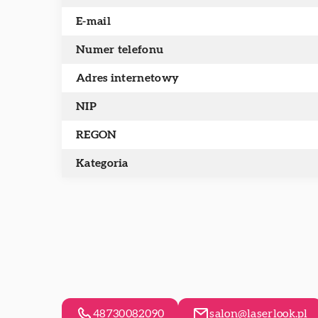
E-mail
Numer telefonu
Adres internetowy
NIP
REGON
Kategoria
48730082090
salon@laserlook.pl