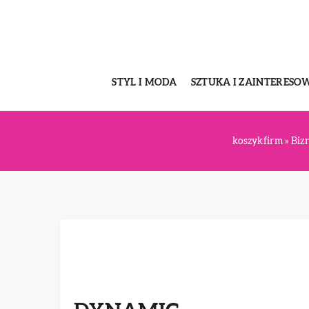
STYL I MODA
SZTUKA I ZAINTERESO
koszykfirm
»
Biz