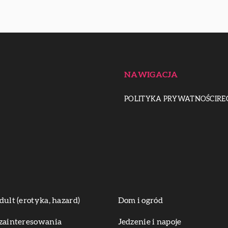
NAWIGACJA
POLITYKA PRYWATNOŚCI
RE
dult (erotyka, hazard)
Dom i ogród
zainteresowania
Jedzenie i napoje