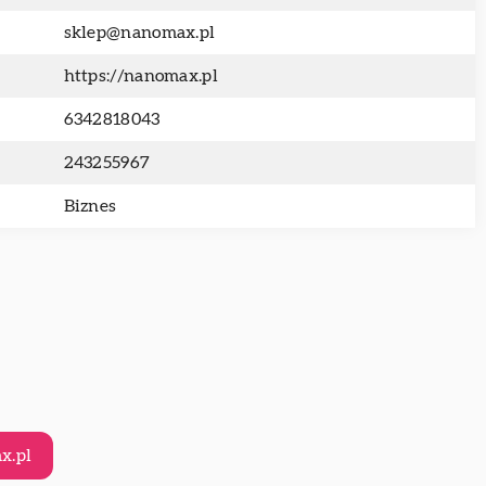
sklep@nanomax.pl
https://nanomax.pl
6342818043
243255967
Biznes
x.pl