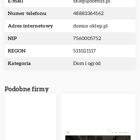
E-mail
sklep@domus.pl
Numer telefonu
48883364162
Adres internetowy
domus-sklep.pl
NIP
7560005752
REGON
531021117
Kategoria
Dom i ogród
Podobne firmy