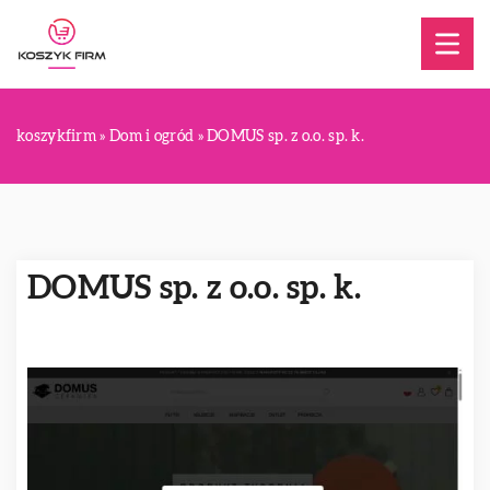
koszykfirm
»
Dom i ogród
»
DOMUS sp. z o.o. sp. k.
DOMUS sp. z o.o. sp. k.