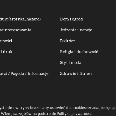
dult (erotyka, hazard)
Dom i ogród
zainteresowania
Jedzenie i napoje
omości
Podróże
i druk
Religia i duchowość
Styl i moda
ci / Pogoda / Informacje
Zdrowie i fitness
zystanie z witryny bez zmiany ustawień dot. cookies oznacza, że bę
Więcej szczegółów na podstronie
Polityka prywatności
.