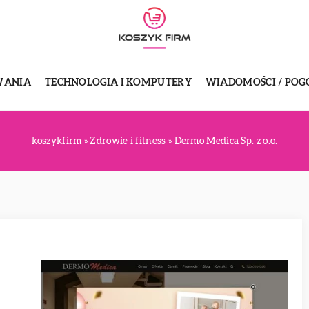
WANIA
TECHNOLOGIA I KOMPUTERY
WIADOMOŚCI / POG
koszykfirm
»
Zdrowie i fitness
»
Dermo Medica Sp. z o.o.