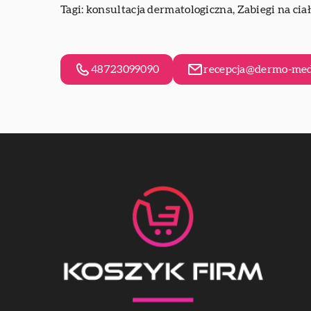
Tagi:
konsultacja dermatologiczna
, Zabiegi na ci
48723099090
recepcja@dermo-med