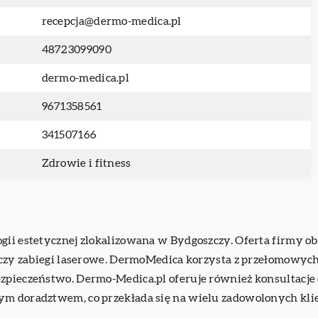
recepcja@dermo-medica.pl
48723099090
dermo-medica.pl
9671358561
341507166
Zdrowie i fitness
ogii estetycznej zlokalizowana w Bydgoszczy. Oferta firmy o
a czy zabiegi laserowe. DermoMedica korzysta z przełomowych 
zpieczeństwo. Dermo-Medica.pl oferuje również konsultacje de
ym doradztwem, co przekłada się na wielu zadowolonych kli