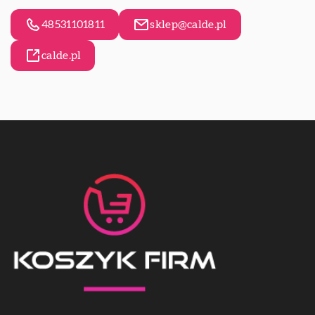
48531101811
sklep@calde.pl
calde.pl