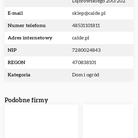
Dąbrowskiego 200/202
E-mail
sklep@calde.pl
Numer telefonu
48531101811
Adres internetowy
calde.pl
NIP
7280024843
REGON
470838101
Kategoria
Dom i ogród
Podobne firmy