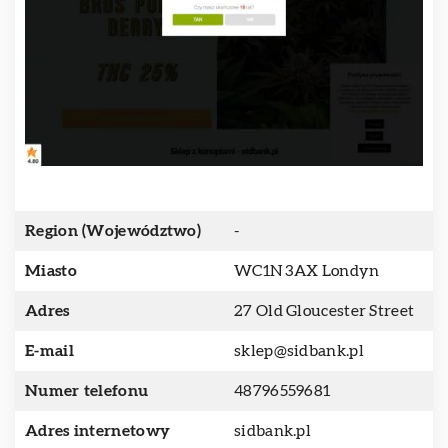
Region (Województwo)
-
Miasto
WC1N 3AX Londyn
Adres
27 Old Gloucester Street
E-mail
sklep@sidbank.pl
Numer telefonu
48796559681
Adres internetowy
sidbank.pl