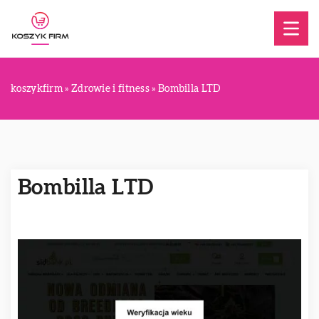
koszykfirm
»
Zdrowie i fitness
»
Bombilla LTD
Bombilla LTD